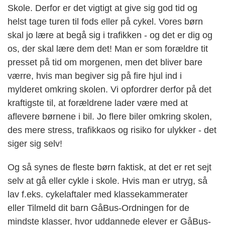
Skole. Derfor er det vigtigt at give sig god tid og
helst tage turen til fods eller på cykel. Vores børn
skal jo lære at begå sig i trafikken - og det er dig og
os, der skal lære dem det! Man er som forældre tit
presset på tid om morgenen, men det bliver bare
værre, hvis man begiver sig på fire hjul ind i
mylderet omkring skolen. Vi opfordrer derfor på det
kraftigste til, at forældrene lader være med at
aflevere børnene i bil. Jo flere biler omkring skolen,
des mere stress, trafikkaos og risiko for ulykker - det
siger sig selv!
Og så synes de fleste børn faktisk, at det er ret sejt
selv at gå eller cykle i skole.
Hvis man er utryg, så
lav
f.eks.
cykelaftaler med klassekammerater
eller
Tilmeld dit barn
GåBus
-Ordningen for de
mindste klasser, hvor uddannede elever er
GåBus
-