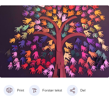
Print
Forstør tekst
Del