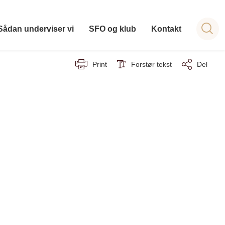
Sådan underviser vi
SFO og klub
Kontakt
Print
Forstør tekst
Del