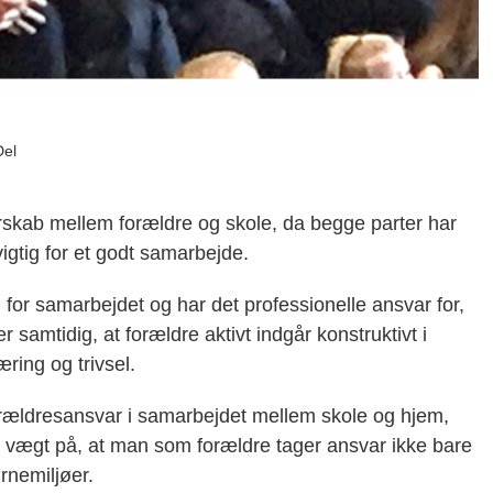
Del
rskab mellem forældre og skole, da begge parter har
igtig for et godt samarbejde.
for samarbejdet og har det professionelle ansvar for,
er samtidig, at forældre aktivt indgår kon
str
uktivt
i
æring og trivsel.
forældresansvar i samarbejdet mellem skole og hjem
,
vægt på, at man som forældre tager ansvar ikke bare
ørnemiljøer.