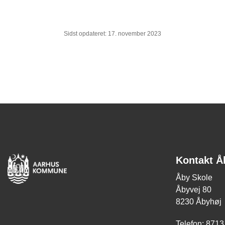
Sidst opdateret: 17. november 2023
Kontakt Å
Åby Skole
Åbyvej 80
8230 Åbyhøj
Telefon: 8713