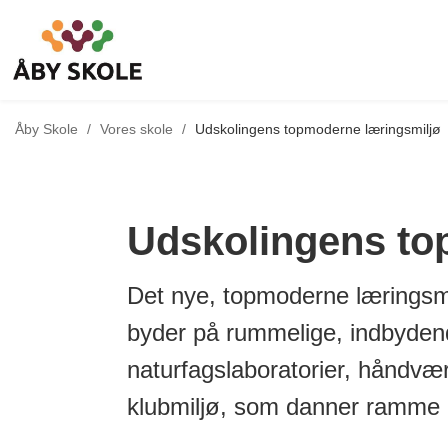
Tilbage til
Åby Skole
/
Vores skole
/
Udskolingens topmoderne læringsmiljø
Udskolingens to
Det nye, topmoderne læringsmi
byder på rummelige, indbyden
naturfagslaboratorier, håndvæ
klubmiljø, som danner ramme 