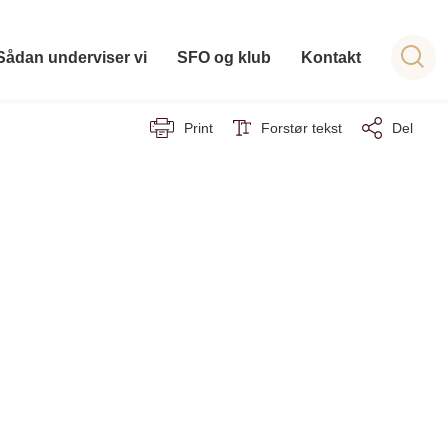
Sådan underviser vi
SFO og klub
Kontakt
Print
Forstør tekst
Del